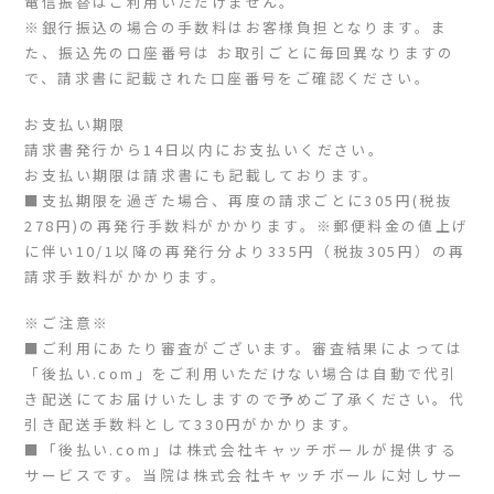
電信振替はご利用いただけません。
※銀行振込の場合の手数料はお客様負担となります。ま
た、振込先の口座番号は お取引ごとに毎回異なりますの
で、請求書に記載された口座番号をご確認ください。
お支払い期限
請求書発行から14日以内にお支払いください。
お支払い期限は請求書にも記載しております。
■支払期限を過ぎた場合、再度の請求ごとに305円(税抜
278円)の再発行手数料がかかります。※郵便料金の値上げ
に伴い10/1以降の再発行分より335円（税抜305円）の再
請求手数料がかかります。
※ご注意※
■ご利用にあたり審査がございます。審査結果によっては
「後払い.com」をご利用いただけない場合は自動で代引
き配送にてお届けいたしますので予めご了承ください。代
引き配送手数料として330円がかかります。
■「後払い.com」は株式会社キャッチボールが提供する
サービスです。当院は株式会社キャッチボールに対しサー