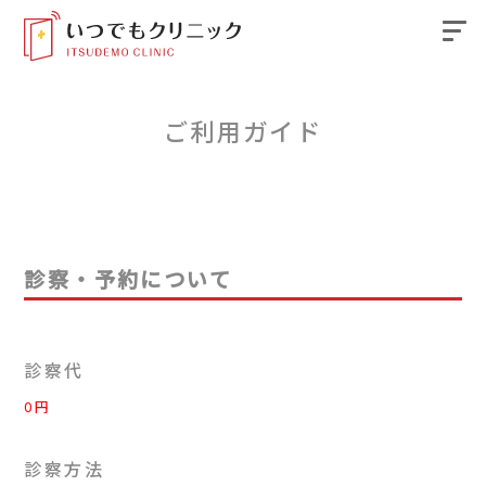
Skip
ご利用ガイド
to
content
診察・予約について
診察代
0円
診察方法